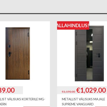
ALLAHINDLUS!
Algne
89.00
€
1,029.00
€
1,190.00
hind
LIST VÄLISUKS KORTERILE MG-
METALLIST VÄLISUKS MAJALE
oli:
DERN
SUPREME VANGUARD