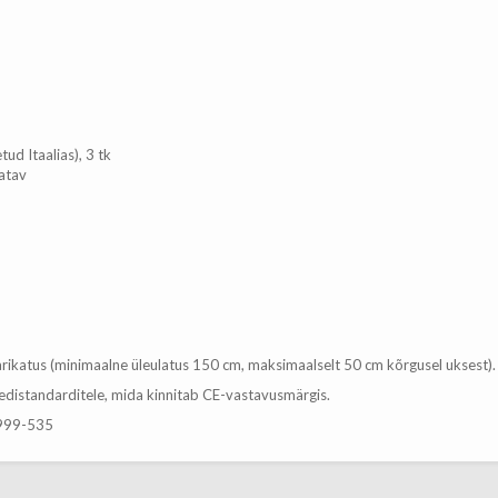
d Itaalias), 3 tk
atav
arikatus (minimaalne üleulatus 150 cm, maksimaalselt 50 cm kõrgusel uksest).
edistandarditele, mida kinnitab CE-vastavusmärgis.
-999-535