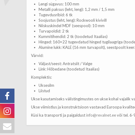
Lengi sügavus: 100 mm
Metalli paksus (leht, leng): 1,2 mm / 1,5 mm
Tugevdusribid: 6 tk
Soojustus (leht, leng): Rockwooli kivivill
Niiskuskindel MDF (seespool): 10 mm
Turvapoldid: 2 tk
Kummitihendid: 2 tk (toodetud Itaalias)
Hinged: 160×22 tugevdatud hinged tugilaagriga (toodetu
Alumine lukk: KALE (16 mm turvapolt), seestpoolt keer
Värvid:
Väljast/seest: Antratsiit / Valge
Link: Hõbedane (toodetud Itaalias)
Komplektis:
Uksesilm
Liistud
Ukse kasutamiseks välistingimustes on ukse kohal vajalik v
Ukse viimistlus ja konstruktsioon vastavad Euroopa kvalite
Küsi ka transporti ja paigaldust
info@revalnet.ee
või tel. 6