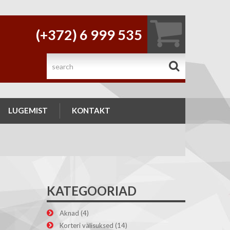
(+372) 6 999 535
.
LUGEMIST
KONTAKT
KATEGOORIAD
Aknad
(4)
Korteri välisuksed
(14)