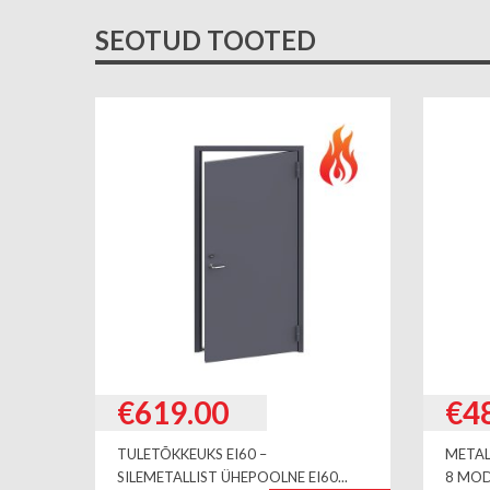
SEOTUD TOOTED
€
619.00
€
4
TULETÕKKEUKS EI60 –
METAL
SILEMETALLIST ÜHEPOOLNE EI60...
8 MO