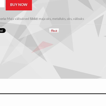
€999.00.
€969.00.
st
BUY NOW
s
me
e
oria:
Maja välisuksed
Sildid:
maja uks
,
metalluks
,
uks
,
välisuks