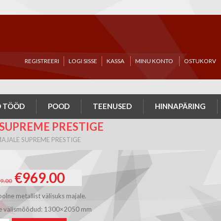
REGISTREERI
LOGI SISSE
KASSA
MINU KONTO
OSTUKORV
 TÖÖD
POOD
TEENUSED
HINNAPÄRING
 SUPREME PRESTIGE
MAJALE SUPREME PRESTIGE
Algne
Current
€
969.00
9.00
hind
price
lne metallist välisuks majale.
oli:
is:
de välismõõdud: 1300×2050 mm