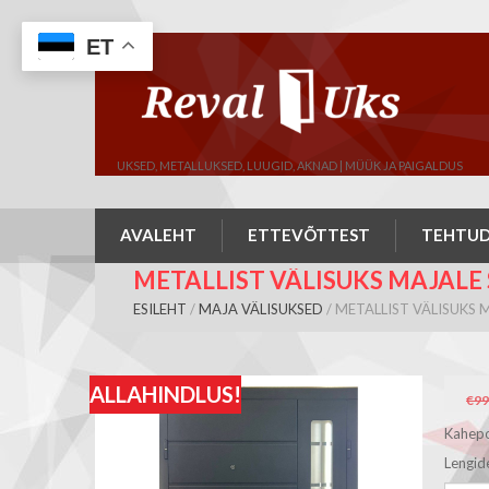
ET
UKSED, METALLUKSED, LUUGID, AKNAD | MÜÜK JA PAIGALDUS
AVALEHT
ETTEVÕTTEST
TEHTUD
METALLIST VÄLISUKS MAJALE
ESILEHT
/
MAJA VÄLISUKSED
/ METALLIST VÄLISUKS 
ALLAHINDLUS!
€
99
Kahepoo
Lengi