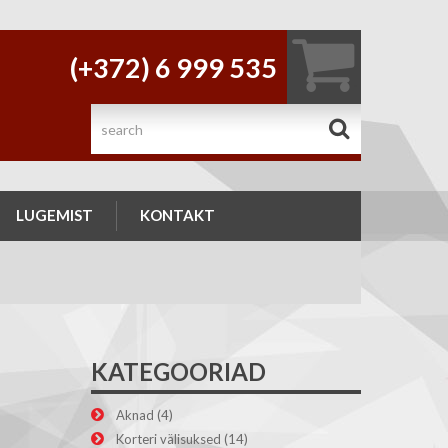
(+372) 6 999 535
.
LUGEMIST
KONTAKT
KATEGOORIAD
Aknad
(4)
Korteri välisuksed
(14)