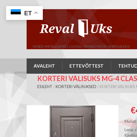
ET
UKSED, METALLUKSED, LUUGID, AKNAD | MÜÜK JA PAIGALDUS
AVALEHT
ETTEVÕTTEST
TEHTUD
KORTERI VÄLISUKS MG-4 CLAS
ESILEHT
/
KORTERI VÄLISUKSED
/ KORTERI VÄLISUKS
€
Metalli
Lengi
Käelis