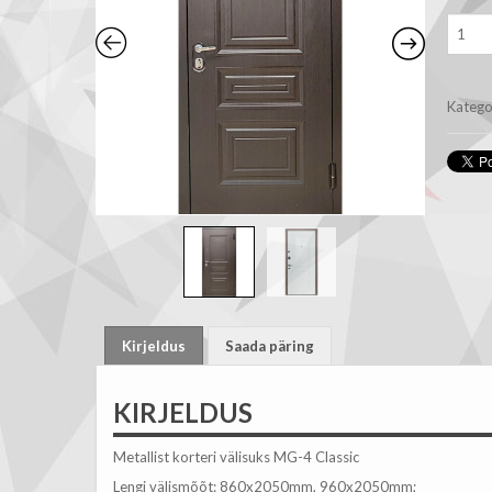
Korteri
välisuk
MG-
4
Classic
Katego
kogus
Kirjeldus
Saada päring
KIRJELDUS
Metallist korteri välisuks MG-4 Classic
Lengi välismõõt: 860x2050mm, 960x2050mm;