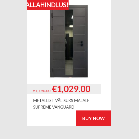
ALLAHINDLUS!
Algne
Current
€
1,029.00
€
1,190.00
hind
price
METALLIST VÄLISUKS MAJALE
oli:
is:
SUPREME VANGUARD
€1,190.00.
€1,029.00.
BUY NOW