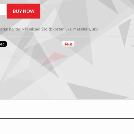
BUY NOW
s
oria:
Korteri välisuksed
Sildid:
korteri uks
,
metalluks
,
uks