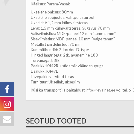
Käelisus: Parem/Vasak
Ukselehe paksus: 80mm
Ukselehe soojustus: vahtpolüstürool
Ukseleht: 1,2 mm külmvaltsteras
Leng: 1,5 mm külmvaltsteras. Sügavus 70 mm
Välisviimistlus: MDF-paneel 12 mm "tume tamm"
Siseviimistlus: MDF-paneel 10 mm "valge tamm"
Metallist piirdeliistud: 70 mm
Kummitihendid: 2-kordne D-type
Hinged laagritega: 2tk. avanemine 180
Turvanagad: 3tk.
Pealukk: K442R + südamik väändenupuga
Lisalukk: K447L
Lävepakk: värvitud teras
Furnituur: Ukselink, uksesilm
Küsi ka transporti ja paigaldust
info@revalnet.ee
või tel. 6
SEOTUD TOOTED