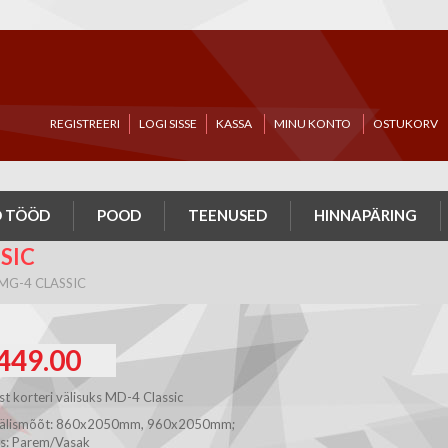
REGISTREERI
LOGI SISSE
KASSA
MINU KONTO
OSTUKORV
 TÖÖD
POOD
TEENUSED
HINNAPÄRING
SIC
 MG-4 CLASSIC
449.00
st korteri välisuks MD-4 Classic
 välismõõt: 860x2050mm, 960x2050mm;
us: Parem/Vasak