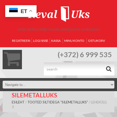
ET
UKSED, METALLUKSED, LUUGID, AKNAD | MÜÜK JA PAIGALDUS
REGISTREERI
LOGI SISSE
KASSA
MINU KONTO
OSTUKORV
(+372) 6 999 535
.
SILEMETALLUKS
ESILEHT
/
TOOTED SILTIDEGA “SILEMETALLUKS”
/ LEHEKÜLG
3