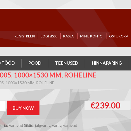
REGISTREERI
LOGI SISSE
KASSA
MINU KONTO
OSTUKORV
 TÖÖD
POOD
TEENUSED
HINNAPÄRING
05, 1000×1530 MM, ROHELINE
05, 1000×1530 MM, ROHELINE
€
239.00
BUY NOW
n
05,
1530
oria:
Väravad
Sildid:
jalgvärav
,
värav
,
väravad