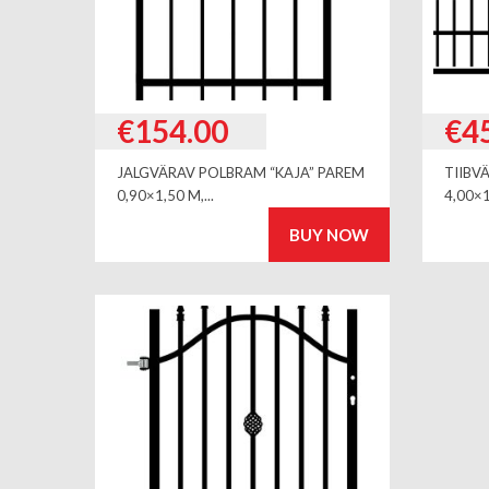
€
154.00
€
4
JALGVÄRAV POLBRAM “KAJA” PAREM
TIIBV
0,90×1,50 M,...
4,00×
BUY NOW