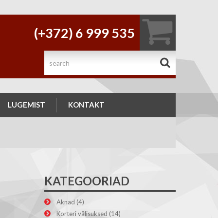
(+372) 6 999 535
.
LUGEMIST
KONTAKT
KATEGOORIAD
Aknad
(4)
Korteri välisuksed
(14)