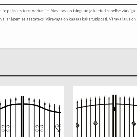
ite pääsuks territooriumile. Aiavärav on tsingitud ja kaetud rohelise värviga.
 väljanägemise aastateks. Väravaga on kaasas kaks tugiposti. Värava laius on