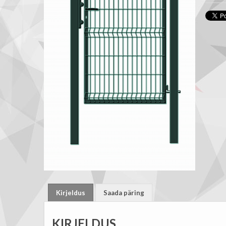
rohelin
kogus
Kirjeldus
Saada päring
KIRJELDUS