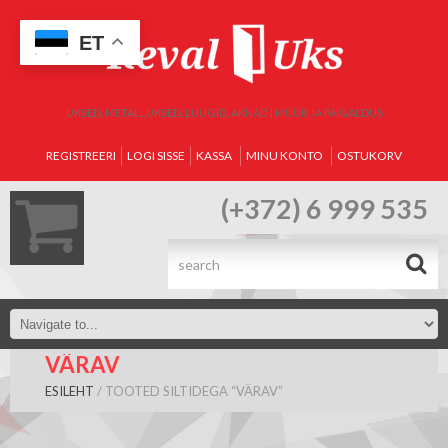
ET
UKSED, METALLUKSED, LUUGID, AKNAD | MÜÜK JA PAIGALDUS
REGISTREERI
LOGI SISSE
KASSA
MINU KONTO
OSTUKORV
(+372) 6 999 535
.
VÄRAV
ESILEHT
/ TOOTED SILTIDEGA “VÄRAV”