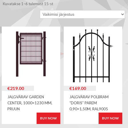
Kuvatakse 1–6 tulemust 15-st
€
219.00
€
169.00
JALGVÄRAV GARDEN
JALGVÄRAV POLBRAM
CENTER, 1000×1230 MM,
“DORIS” PAREM
PRUUN
0,90×1,50M, RAL9005
BUY NOW
BUY NOW