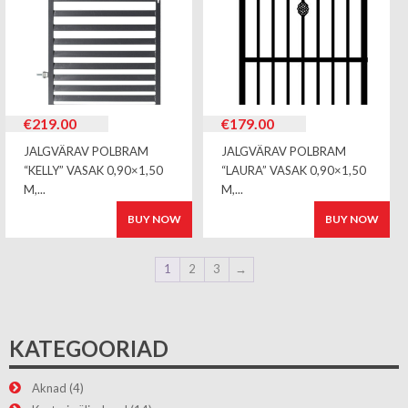
€
219.00
€
179.00
JALGVÄRAV POLBRAM
JALGVÄRAV POLBRAM
“KELLY” VASAK 0,90×1,50
“LAURA” VASAK 0,90×1,50
M,...
M,...
BUY NOW
BUY NOW
1
2
3
→
KATEGOORIAD
Aknad
(4)