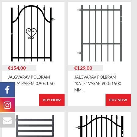
€
154.00
€
129.00
JALGVÄRAV POLBRAM
JALGVÄRAV POLBRAM
“KAJA” PAREM 0,90×1,50
“KATE” VASAK 900×1500
M,...
MM,...
BUY NOW
BUY NOW