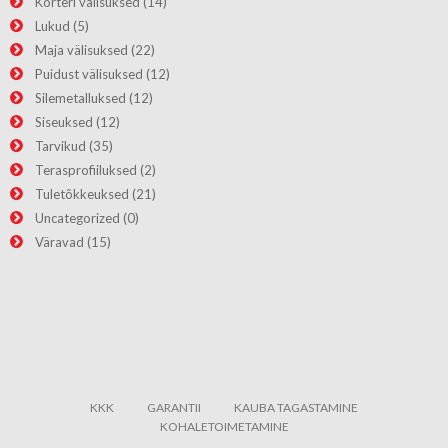
Korteri välisuksed
(14)
Lukud
(5)
Maja välisuksed
(22)
Puidust välisuksed
(12)
Silemetalluksed
(12)
Siseuksed
(12)
Tarvikud
(35)
Terasprofiiluksed
(2)
Tuletõkkeuksed
(21)
Uncategorized
(0)
Väravad
(15)
KKK
GARANTII
KAUBA TAGASTAMINE
KOHALETOIMETAMINE