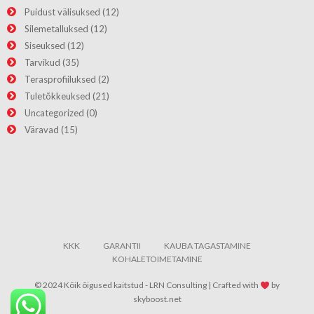
Puidust välisuksed
(12)
Silemetalluksed
(12)
Siseuksed
(12)
Tarvikud
(35)
Terasprofiiluksed
(2)
Tuletõkkeuksed
(21)
Uncategorized
(0)
Väravad
(15)
KKK
GARANTII
KAUBA TAGASTAMINE
KOHALETOIMETAMINE
© 2024 Kõik õigused kaitstud - LRN Consulting | Crafted with
by
skyboost.net