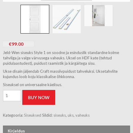
€
99.00
Jeld-Wen siseuks Style 1 on soodne ja esinduslik standardne kolme
tahvliga ja valge värvusega vaheuks. Uksel on HDF kate (tehtud
puidulaastudest), puidust raamistik ja kärgäitega sisu.
Ukse disain jäljendab Craft massiivpuidust tahveluksi. Uksetahvlite
kujundus loob koju klassikalise õhkkonna.
Siseuksel on universaalne käelisus.
Siseuks
BUY NOW
Jeld-
Wen
Mantel
Style
Kategooria:
Siseuksed
Sildid:
siseuks
,
uks
,
vaheuks
1
kogus
Kirjeldus