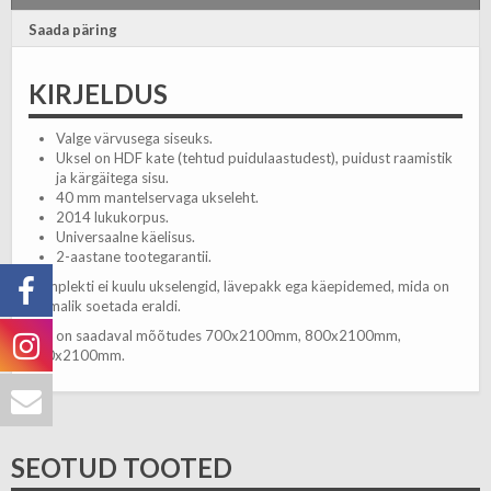
Saada päring
KIRJELDUS
Valge värvusega siseuks.
Uksel on HDF kate (tehtud puidulaastudest), puidust raamistik
ja kärgäitega sisu.
40 mm mantelservaga ukseleht.
2014 lukukorpus.
Universaalne käelisus.
2-aastane tootegarantii.
Komplekti ei kuulu ukselengid, lävepakk ega käepidemed, mida on
võimalik soetada eraldi.
Uks on saadaval mõõtudes 700x2100mm, 800x2100mm,
900x2100mm.
SEOTUD TOOTED