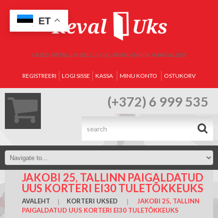
ET
UKSED, METALLUKSED, LUUGID, AKNAD | MÜÜK JA PAIGALDUS
REGISTREERI
LOGI SISSE
KASSA
MINU KONTO
OSTUKORV
(+372) 6 999 535
.
JAKOBI 25, TALLINN PAIGALDATUD
UUS KORTERI EI30 TULETÕKKEUKS
AVALEHT
KORTERI UKSED
JAKOBI 25, TALLINN
PAIGALDATUD UUS KORTERI EI30 TULETÕKKEUKS