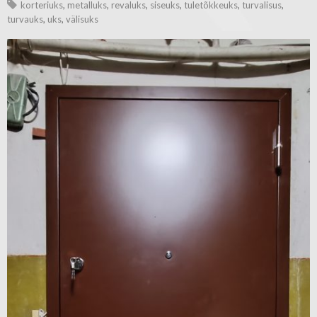
korteriuks
,
metalluks
,
revaluks
,
siseuks
,
tuletõkkeuks
,
turvalisus
,
turvauks
,
uks
,
välisuks