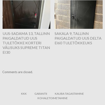
UUS-SADAMA 13, TALLINN
SAKALA 9, TALLINN
PAIGALDATUD UUS
PAIGALDATUD UUS DELTA
TULETÕKKE KORTERI
EI60 TULETÕKKEUKS
VÄLISUKS SUPREME TITAN
EI30
Comments are closed.
KKK
GARANTII
KAUBA TAGASTAMINE
KOHALETOIMETAMINE