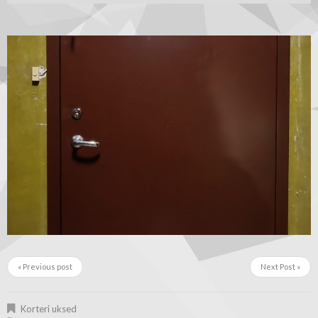
« Previous post
Next Post »
Korteri uksed