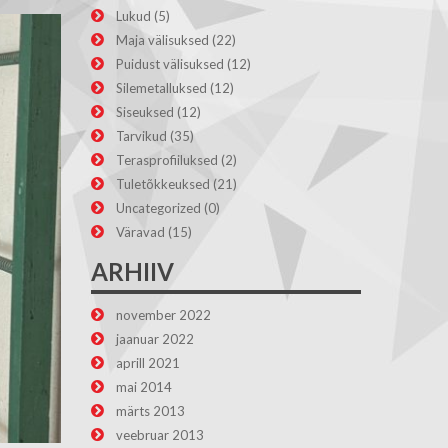
Lukud
(5)
Maja välisuksed
(22)
Puidust välisuksed
(12)
Silemetalluksed
(12)
Siseuksed
(12)
Tarvikud
(35)
Terasprofiiluksed
(2)
Tuletõkkeuksed
(21)
Uncategorized
(0)
Väravad
(15)
ARHIIV
november 2022
jaanuar 2022
aprill 2021
mai 2014
märts 2013
veebruar 2013