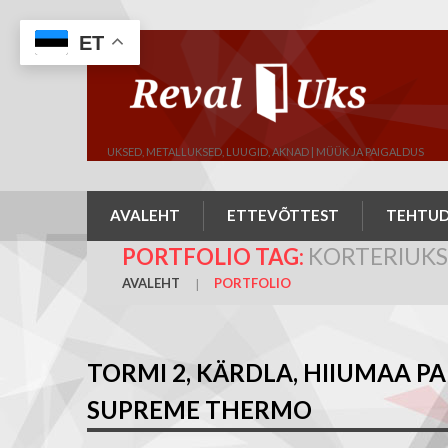
ET
UKSED, METALLUKSED, LUUGID, AKNAD | MÜÜK JA PAIGALDUS
AVALEHT
ETTEVÕTTEST
TEHTUD
PORTFOLIO TAG:
KORTERIUKS
AVALEHT
PORTFOLIO
TORMI 2, KÄRDLA, HIIUMAA 
SUPREME THERMO