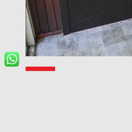
LOE LISA
UUS-SADAMA 13, TALLINN PA
VÄLISUKS SUPREME TITAN EI3