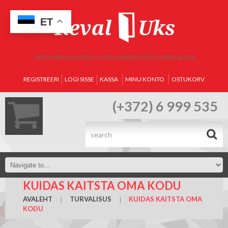
ET
UKSED, METALLUKSED, LUUGID, AKNAD | MÜÜK JA PAIGALDUS
REGISTREERI
LOGI SISSE
KASSA
MINU KONTO
OSTUKORV
(+372) 6 999 535
.
KUIDAS KAITSTA OMA KODU
AVALEHT
TURVALISUS
KUIDAS KAITSTA OMA
KODU