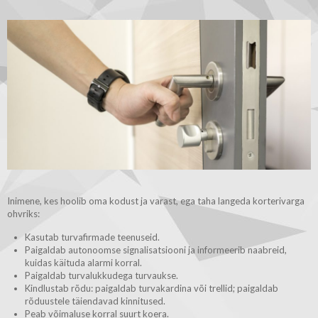
Inimene, kes hoolib oma kodust ja varast, ega taha langeda korterivarga
ohvriks:
Kasutab turvafirmade teenuseid.
Paigaldab autonoomse signalisatsiooni ja informeerib naabreid,
kuidas käituda alarmi korral.
Paigaldab turvalukkudega turvaukse.
Kindlustab rõdu: paigaldab turvakardina või trellid; paigaldab
rõduustele täiendavad kinnitused.
Peab võimaluse korral suurt koera.