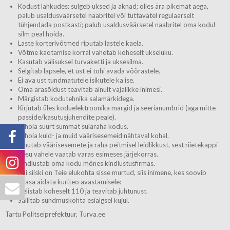
Kodust lahkudes: sulgeb uksed ja aknad; olles ära pikemat aega,
palub usaldusväärsetel naabritel või tuttavatel regulaarselt
tühjendada postkasti; palub usaldusväärsetel naabritel oma kodul
silm peal hoida.
Laste korterivõtmed riputab lastele kaela.
Võtme kaotamise korral vahetab koheselt ukseluku.
Kasutab välisuksel turvaketti ja uksesilma.
Selgitab lapsele, et ust ei tohi avada võõrastele.
Ei ava ust tundmatutele isikutele ka ise.
Oma ärasõidust teavitab ainult vajalikke inimesi.
Märgistab kodutehnika salamärkidega.
Kirjutab üles koduelektroonika margid ja seerianumbrid (aga mitte
passide/kasutusjuhendite peale).
Ei hoia suurt summat sularaha kodus.
Ei hoia kuld- ja muid väärisesemeid nähtaval kohal.
Ilmutab väärisesemete ja raha peitmisel leidlikkust, sest riietekappi
pesu vahele vaatab varas esimeses järjekorras.
Kindlustab oma kodu mõnes kindlustusfirmas.
Kui siiski on Teie elukohta sisse murtud, siis inimene, kes soovib
kaasa aidata kuriteo avastamisele:
Helistab koheselt 110 ja teavitab juhtunust.
Säilitab sündmuskohta esialgsel kujul.
Tartu Politseiprefektuur, Turva.ee