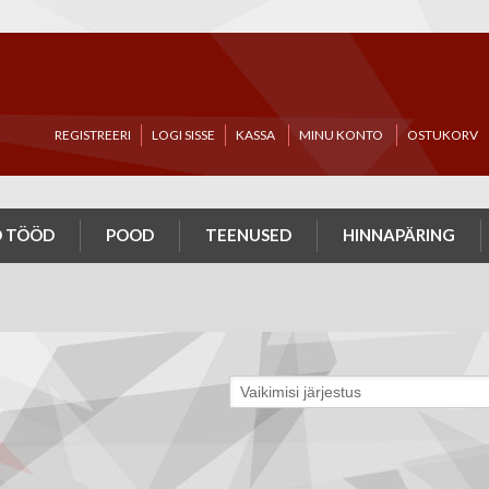
REGISTREERI
LOGI SISSE
KASSA
MINU KONTO
OSTUKORV
 TÖÖD
POOD
TEENUSED
HINNAPÄRING