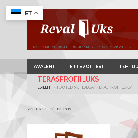
ET
UKSED, METALLUKSED, LUUGID, AKNAD | MÜÜK JA PAIGALDUS
AVALEHT
ETTEVÕTTEST
TEHTUD
TERASPROFIILUKS
ESILEHT
/ TOOTED SILTIDEGA “TERASPROFIILUKS”
Kuvatakse üksik tulemus