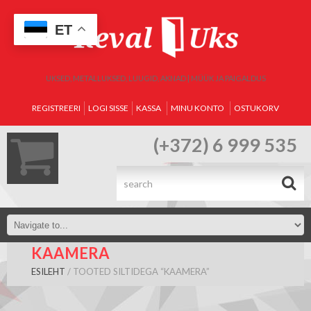
ET
UKSED, METALLUKSED, LUUGID, AKNAD | MÜÜK JA PAIGALDUS
REGISTREERI
LOGI SISSE
KASSA
MINU KONTO
OSTUKORV
(+372) 6 999 535
.
KAAMERA
ESILEHT
/ TOOTED SILTIDEGA “KAAMERA”