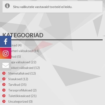
Sinu valikutele vastavaid tooteid ei leidu.
KATEGOORIAD
Aknad
(4)
Korteri välisuksed
(14)
Lukud
(5)
Maja välisuksed
(22)
Puidust välisuksed
(12)
Silemetalluksed
(12)
Siseuksed
(12)
Tarvikud
(35)
Terasprofiiluksed
(2)
Tuletõkkeuksed
(21)
Uncategorized
(0)