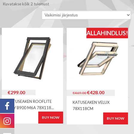
Kuvatakse kõik 2 tulemust
ALLAHINDLUS!
Algne
Current
€
299.00
€
428.00
€
469.00
hind
price
KATUSEAKEN ROOFLITE
KATUSEAKEN VELUX
oli:
is:
DVY B900 M6A 78X118...
€469.00.
€428.00.
78X118CM
BUY NOW
BUY NOW