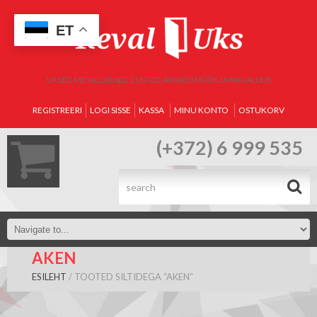
ET
UKSED, METALLUKSED, LUUGID, AKNAD | MÜÜK JA PAIGALDUS
REGISTREERI
LOGI SISSE
KASSA
MINU KONTO
OSTUKORV
(+372) 6 999 535
.
AKEN
ESILEHT
/ TOOTED SILTIDEGA “AKEN”