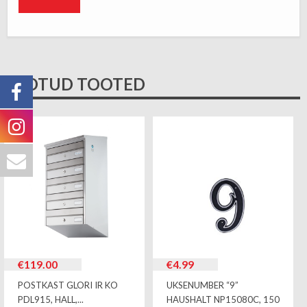
SEOTUD TOOTED
€
119.00
€
4.99
POSTKAST GLORI IR KO
UKSENUMBER “9”
PDL915, HALL,...
HAUSHALT NP15080C, 150