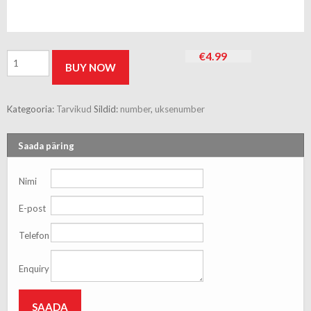
Uksenumber
€
4.99
BUY NOW
"7"
Haushalt
NP15080C,
150
Kategooria:
Tarvikud
Sildid:
number
,
uksenumber
mm
x
80
Saada päring
mm,
hõbe/must
kogus
Nimi
E-post
Telefon
Enquiry