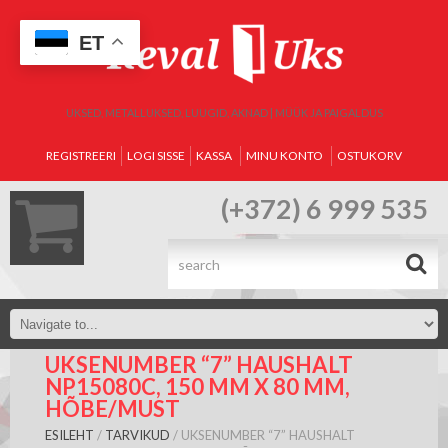
ET
UKSED, METALLUKSED, LUUGID, AKNAD | MÜÜK JA PAIGALDUS
REGISTREERI
LOGI SISSE
KASSA
MINU KONTO
OSTUKORV
(+372) 6 999 535
.
UKSENUMBER “7” HAUSHALT
NP15080C, 150 MM X 80 MM,
HÕBE/MUST
ESILEHT
/
TARVIKUD
/ UKSENUMBER “7” HAUSHALT