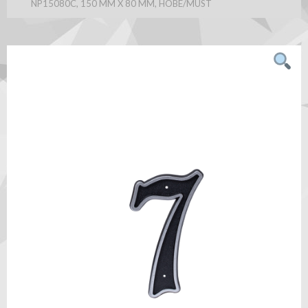
NP15080C, 150 MM X 80 MM, HÕBE/MUST