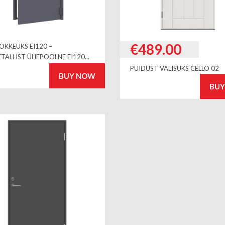
€
489.00
ÕKKEUKS EI120 –
ETALLIST ÜHEPOOLNE EI120...
PUIDUST VÄLISUKS CELLO 02
BUY NOW
BU