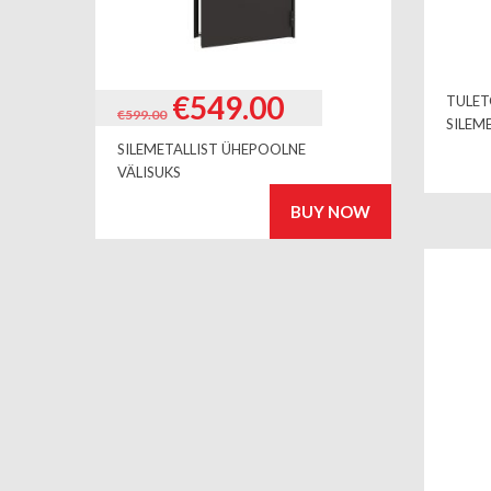
Algne
Current
€
549.00
TULET
€
599.00
SILEM
hind
price
SILEMETALLIST ÜHEPOOLNE
oli:
is:
VÄLISUKS
€599.00.
€549.00.
BUY NOW