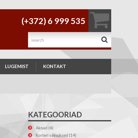
(+372) 6 999 535
.
LUGEMIST
KONTAKT
KATEGOORIAD
Aknad
(4)
Korteri välisuksed
(14)