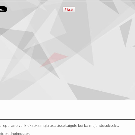
suurepärane valik ukseks maja peasissekäigule kui ka majandusukseks.
mides tingimustes.