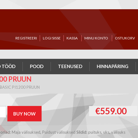
REGISTREERI
LOGI SISSE
KASSA
MINU KONTO
OSTUKORV
 TÖÖD
POOD
TEENUSED
HINNAPÄRING
200 PRUUN
 BASIC PI1200 PRUUN
€
559.00
t
BUY NOW
s
0
oriad:
Maja välisuksed
,
Puidust välisuksed
Sildid:
puituks
,
uks
,
välisuks