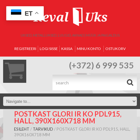
ET
UKSED, METALLUKSED, LUUGID, AKNAD | MÜÜK JA PAIGALDUS
REGISTREERI
LOGI SISSE
KASSA
MINU KONTO
OSTUKORV
(+372) 6 999 535
.
POSTKAST GLORI IR KO PDL915,
HALL, 390X160X718 MM
ESILEHT
/
TARVIKUD
/ POSTKAST GLORI IR KO PDL915, HALL,
390X160X718 MM