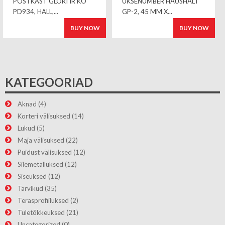
POSTKAST GLORI IR KO
UKSENUMBER HAUSHALT
PD934, HALL,...
GP-2, 45 MM X...
BUY NOW
BUY NOW
KATEGOORIAD
Aknad
(4)
Korteri välisuksed
(14)
Lukud
(5)
Maja välisuksed
(22)
Puidust välisuksed
(12)
Silemetalluksed
(12)
Siseuksed
(12)
Tarvikud
(35)
Terasprofiiluksed
(2)
Tuletõkkeuksed
(21)
Uncategorized
(0)