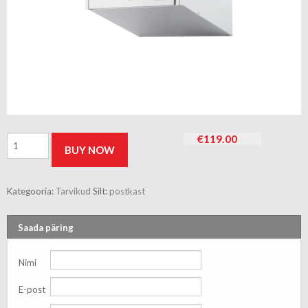
Postkast
€
119.00
BUY NOW
Glori
Ir
Ko
PDL915,
Kategooria:
Tarvikud
Silt:
postkast
hall,
390x160x718
mm
Saada päring
kogus
Nimi
E-post