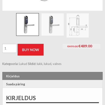
Algne
Curren
Lingigarnituur
€
489.00
€
499.00
BUY NOW
hind
price
E-
oli:
is:
link
€499.00.
€489.00
sõrmejäljelugeja+
kood
Kategooria:
Lukud
Sildid:
lukk
,
lukud
,
valnes
parem
kogus
Kirjeldus
Saada päring
KIRJELDUS