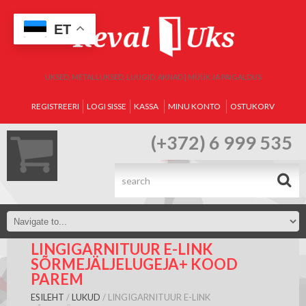
ET
UKSED, METALLUKSED, LUUGID, AKNAD | MÜÜK JA PAIGALDUS
REGISTREERI
LOGI SISSE
KASSA
MINU KONTO
OSTUKORV
(+372) 6 999 535
.
LINGIGARNITUUR E-LINK
SÕRMEJÄLJELUGEJA+ KOOD
PAREM
ESILEHT
/
LUKUD
/ LINGIGARNITUUR E-LINK