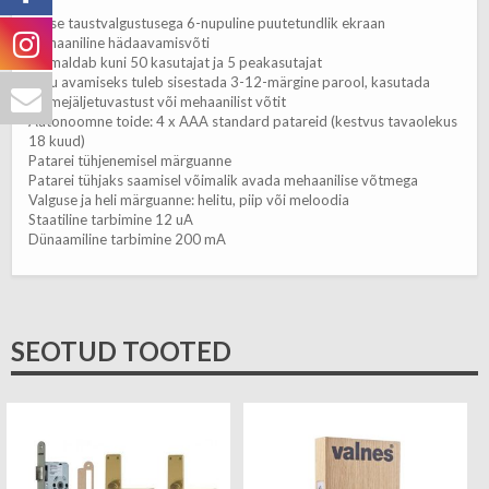
Sinise taustvalgustusega 6-nupuline puutetundlik ekraan
Mehaaniline hädaavamisvõti
Võimaldab kuni 50 kasutajat ja 5 peakasutajat
Luku avamiseks tuleb sisestada 3-12-märgine parool, kasutada
sõrmejäljetuvastust või mehaanilist võtit
Autonoomne toide: 4 x AAA standard patareid (kestvus tavaolekus
18 kuud)
Patarei tühjenemisel märguanne
Patarei tühjaks saamisel võimalik avada mehaanilise võtmega
Valguse ja heli märguanne: helitu, piip või meloodia
Staatiline tarbimine 12 uA
Dünaamiline tarbimine 200 mA
SEOTUD TOOTED