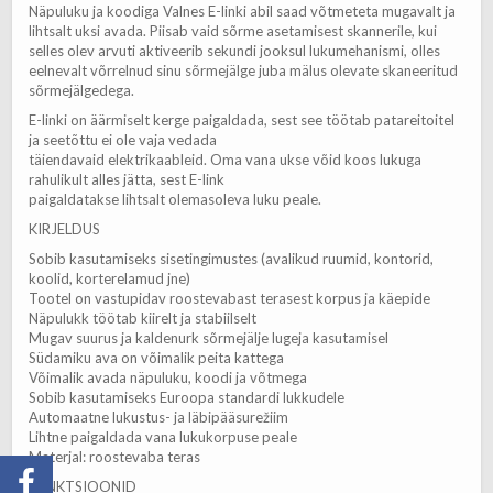
Näpuluku ja koodiga Valnes E-linki abil saad võtmeteta mugavalt ja
lihtsalt uksi avada. Piisab vaid sõrme asetamisest skannerile, kui
selles olev arvuti aktiveerib sekundi jooksul lukumehanismi, olles
eelnevalt võrrelnud sinu sõrmejälge juba mälus olevate skaneeritud
sõrmejälgedega.
E-linki on äärmiselt kerge paigaldada, sest see töötab patareitoitel
ja seetõttu ei ole vaja vedada
täiendavaid elektrikaableid. Oma vana ukse võid koos lukuga
rahulikult alles jätta, sest E-link
paigaldatakse lihtsalt olemasoleva luku peale.
KIRJELDUS
Sobib kasutamiseks sisetingimustes (avalikud ruumid, kontorid,
koolid, korterelamud jne)
Tootel on vastupidav roostevabast terasest korpus ja käepide
Näpulukk töötab kiirelt ja stabiilselt
Mugav suurus ja kaldenurk sõrmejälje lugeja kasutamisel
Südamiku ava on võimalik peita kattega
Võimalik avada näpuluku, koodi ja võtmega
Sobib kasutamiseks Euroopa standardi lukkudele
Automaatne lukustus- ja läbipääsurežiim
Lihtne paigaldada vana lukukorpuse peale
Materjal: roostevaba teras
FUNKTSIOONID