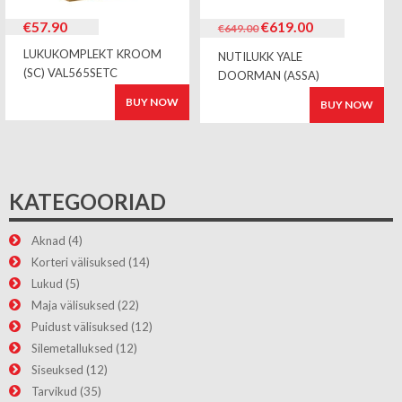
Algne
Current
€
57.90
€
619.00
€
649.00
hind
price
LUKUKOMPLEKT KROOM
NUTILUKK YALE
oli:
is:
(SC) VAL565SETC
€649.00.
€619.00.
DOORMAN (ASSA)
BUY NOW
BUY NOW
KATEGOORIAD
Aknad
(4)
Korteri välisuksed
(14)
Lukud
(5)
Maja välisuksed
(22)
Puidust välisuksed
(12)
Silemetalluksed
(12)
Siseuksed
(12)
Tarvikud
(35)