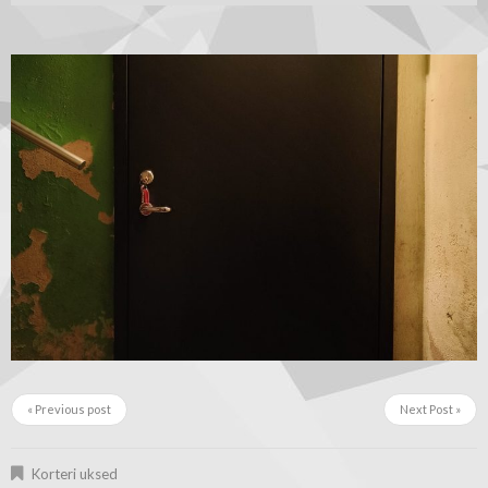
« Previous post
Next Post »
Korteri uksed