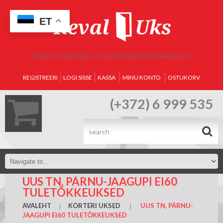
ET
UKSED, METALLUKSED, LUUGID, AKNAD | MÜÜK JA PAIGALDUS
REGISTREERI
LOGI SISSE
KASSA
MINU KONTO
OSTUKORV
(+372) 6 999 535
.
UUS TN, PÄRNU-JAAGUPI EI60
TULETÕKKEUKSED
AVALEHT
KORTERI UKSED
UUS TN, PÄRNU-
JAAGUPI EI60 TULETÕKKEUKSED